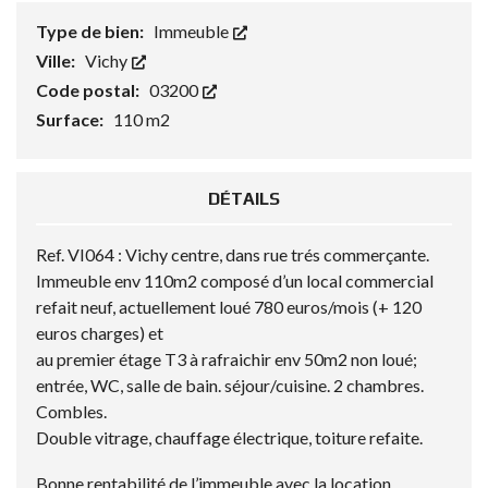
Type de bien:
Immeuble
Ville:
Vichy
Code postal:
03200
Surface:
110 m2
DÉTAILS
Ref. VI064 : Vichy centre, dans rue trés commerçante.
Immeuble env 110m2 composé d’un local commercial
refait neuf, actuellement loué 780 euros/mois (+ 120
euros charges) et
au premier étage T3 à rafraichir env 50m2 non loué;
entrée, WC, salle de bain. séjour/cuisine. 2 chambres.
Combles.
Double vitrage, chauffage électrique, toiture refaite.
Bonne rentabilité de l’immeuble avec la location