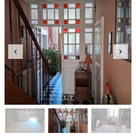
1
/
7